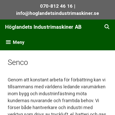
Hoppa
070-812 46 16 |
till
info@hoglandetsindustrimaskiner.se
innehåll
Höglandets Industrimaskiner AB
Meny
Senco
Genom att konstant arbeta för förbättring kan vi
tillsammans med världens ledande varumärken
inom bygg och industriinfästning möta
kundernas nuvarande och framtida behov. Vi
förser både hantverkare och industri med
verktyg som drivs av tryckluft, el, batteri och gas.