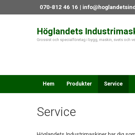
Hoppa
070-812 46 16 | info@hoglandetsin
till
innehåll
Höglandets Industrimas
Grossist och specialföretag i bygg, maskin, svets och 
Hem
Produkter
Service
Service