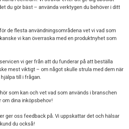
und i centrum. Vi strävar efter att ge dig absolut
det du gör bäst – använda verktygen du behöver i ditt
 för de flesta användningsområdena vet vi vad som
 kanske vi kan överraska med en produktnyhet som
ervicen vi ger från att du funderar på att beställa
nske mest viktigt – om något skulle strula med dem när
jälpa till i frågan.
lbehör som kan och vet vad som används i branschen
mer om dina inköpsbehov!
r ger oss feedback på. Vi uppskattar det och hälsar
d kund du också!