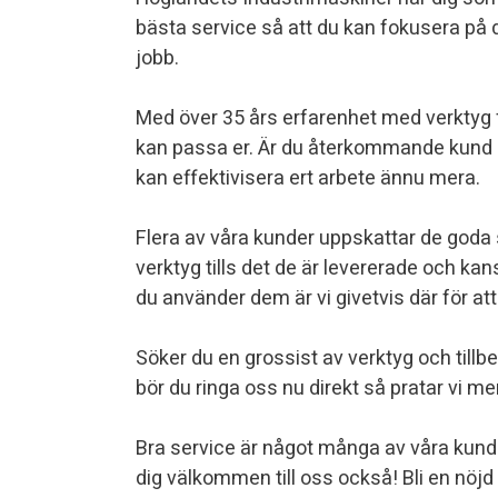
Höglandets Industrimaskiner har dig som k
bästa service så att du kan fokusera på 
jobb.
Med över 35 års erfarenhet med verktyg
kan passa er. Är du återkommande kund
kan effektivisera ert arbete ännu mera.
Flera av våra kunder uppskattar de goda s
verktyg tills det de är levererade och ka
du använder dem är vi givetvis där för att h
Söker du en grossist av verktyg och til
bör du ringa oss nu direkt så pratar vi 
Bra service är något många av våra kunde
dig välkommen till oss också! Bli en nöj