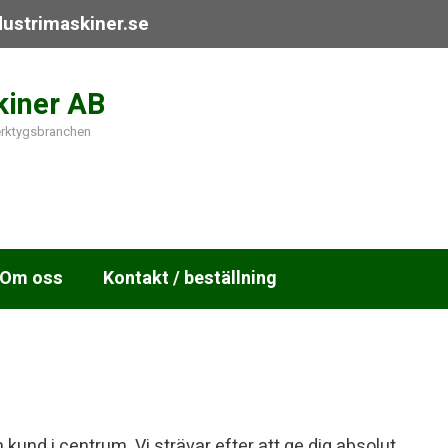
dustrimaskiner.se
kiner AB
Populära p
verktygsbranchen
Om oss
Kontakt / beställning