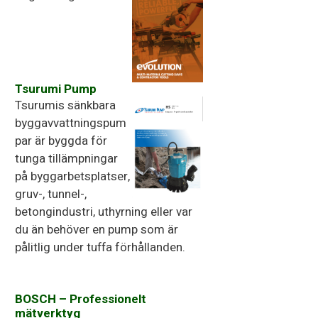
Sågar i hög kvalitet
Tsurumi Pump
Tsurumis sänkbara
byggavvattningspum
par är byggda för
tunga tillämpningar
på byggarbetsplatser,
gruv-, tunnel-,
betongindustri, uthyrning eller var
du än behöver en pump som är
pålitlig under tuffa förhållanden.
BOSCH – Professionelt