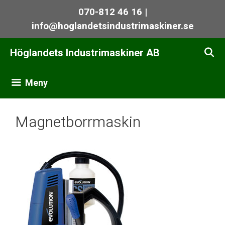
Hoppa
070-812 46 16 |
till
info@hoglandetsindustrimaskiner.se
innehåll
Höglandets Industrimaskiner AB
Meny
Magnetborrmaskin